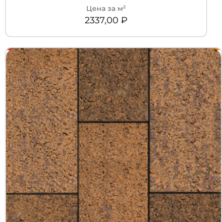
2337,00
₽
+7 (3452) 600-302
Телефон
zakaz@kedr.agency