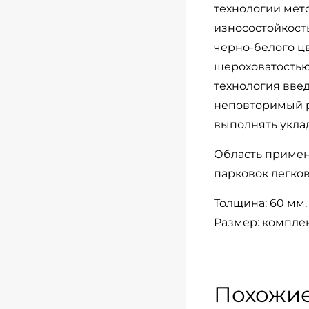
технологии мет
износостойкост
черно-белого ц
шероховатостью,
технология введ
неповторимый р
выполнять укла
Область примен
парковок легков
Толщина: 60 мм.
Размер: комплек
Похожие