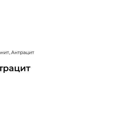
анит, Антрацит
нтрацит