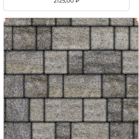
2125,00
₽
+7 (3452) 600-302
Телефон
zakaz@kedr.agency
E-mail