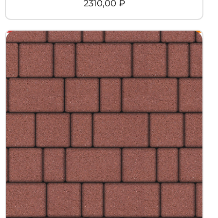
2310,00
₽