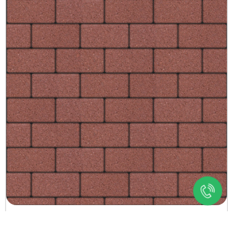
+7 (3452) 600-302
Телефон
zakaz@kedr.agency
E-mail
г. Тюмень,
ул. Гастелло д.80, 2 этаж
Адрес
Тротуарная плитка Прямоугольник 100х200,
Все права защищены
красный