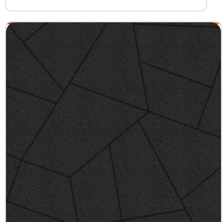
+7 (3452) 600-302
Телефон
zakaz@kedr.agency
E-mail
г. Тюмень,