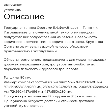
выгодным
условиям
Описание
Тротуарная плитка Оригами Б.4.Фсм.8, цвет — Плитняк.
Изготавливается по уникальной технологии методом
полусухого вибропрессования из бетона. Поверхность
коричнево-кремово-светло-коричневого цвета. Брусчатка
Оригами отличается высокой износостойкостью и
практичностью в эксплуатации.
Область применения: предназначена для мощения садовых
дорожек, пешеходных зон, тротуаров, автомобильных
парковок легкового и грузового транспорта.
Толщина: 80 мм.
Размер: комплект состоит из 5-и плит: 559х361х280х408 мм,
591х79х558х152х280 мм, 280х420х243х280 мм, 206х550х349х420
мм, 72х560х457х496 мм, 457х560х280 мм.
Продажа кратно поддону. В поддоне — 8,15 кв.м. плиты.
Цена указана без учета доставки, стоимость доставки
уточняйте у менеджера.