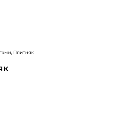
гами, Плитняк
як