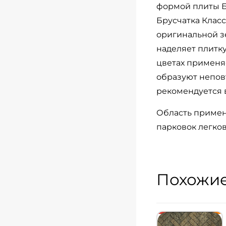
формой плиты Б.
Брусчатка Клас
оригинальной з
наделяет плитку
цветах применяе
образуют непов
рекомендуется 
Область примен
парковок легков
Похожие