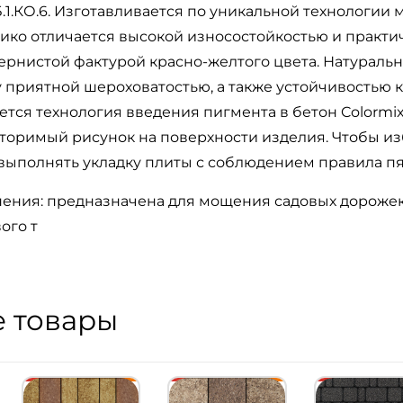
1.КО.6. Изготавливается по уникальной технологии 
сико отличается высокой износостойкостью и практи
ернистой фактурой красно-желтого цвета. Натуральн
 приятной шероховатостью, а также устойчивостью 
тся технология введения пигмента в бетон Colormix
торимый рисунок на поверхности изделия. Чтобы из
выполнять укладку плиты с соблюдением правила пя
ения: предназначена для мощения садовых дорожек,
ого т
 товары