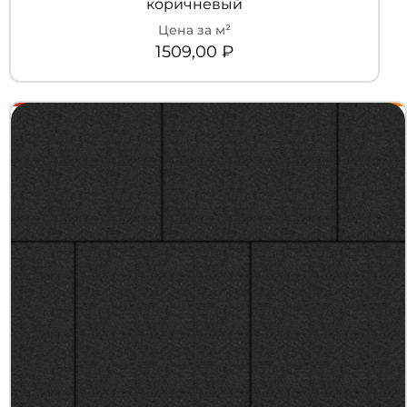
коричневый
1509,00
₽
+7 (3452) 600-302
Телефон
zakaz@kedr.agency