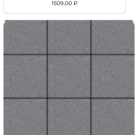
1509,00
₽
+7 (3452) 600-302
Телефон
zakaz@kedr.agency
E-mail