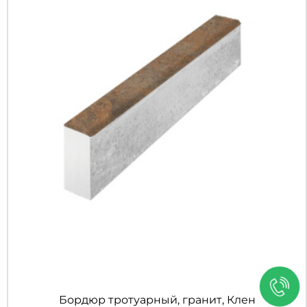
+7 (3452) 600-302
Телефон
zakaz@kedr.agency
E-mail
г. Тюмень,
ул. Гастелло д.80, 2 этаж
Адрес
Бордюр тротуарный, гранит, Клен