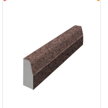
+7 (3452) 600-302
Телефон
zakaz@kedr.agency
E-mail
г. Тюмень,
ул. Гастелло д.80, 2 этаж
Адрес