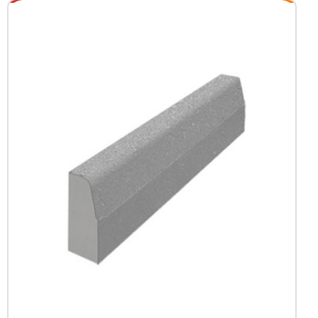
+7 (3452) 600-302
Телефон
zakaz@kedr.agency
E-mail
г. Тюмень,
ул. Гастелло д.80, 2 этаж
Адрес